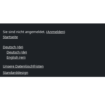
Sie sind nicht angemeldet. (
Anmelden
)
Startseite
Deutsch ‎(de)‎
Deutsch ‎(de)‎
English ‎(en)‎
Unsere Datenlöschfristen
Standarddesign